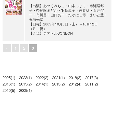
【出演】あめくみちこ・山本ふじこ・市瀬理都
子・奈良﨑まどか・羽賀蓉子・佐渡稔・石井愃
一・市川勇・山口良一・たかはし等・まいど豊・
玉垣光彦
【日程】2009年10月3日（土）～10月12日
（月・祝）
【会場】テアトルBONBON
«
1
2
3
2025(1)
2023(1)
2022(2)
2021(1)
2018(3)
2017(3)
2016(1)
2015(2)
2014(1)
2013(2)
2012(4)
2011(2)
2010(5)
2009(1)