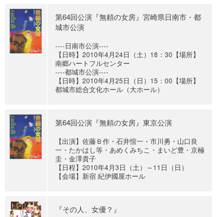
第64回公演『無頼の女房』宮崎県日南市・都
城市公演
----日南市公演----
【日時】2010年4月24日（土）18：30【場所】
南郷ハートフルセンター
----都城市公演----
【日時】2010年4月25日（日）15：00【場所】
都城市総合文化ホール（大ホール）
第64回公演『無頼の女房』東京公演
【出演】佐藤Ｂ作・石井愃一・市川勇・山口良
一・たかはし等・あめくみちこ・まいど豊・京極
圭・金澤貴子
【日程】2010年4月3日（土）～11日（日）
【会場】新宿 紀伊國屋ホール
『その人、女優？』