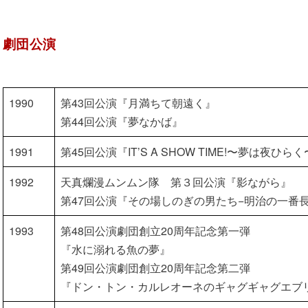
劇団公演
1990
第43回公演『月満ちて朝遠く』
第44回公演『夢なかば』
1991
第45回公演『IT’S A SHOW TIME!〜夢は夜ひら
1992
天真爛漫ムンムン隊 第３回公演『影ながら』
第47回公演『その場しのぎの男たち−明治の一番長
1993
第48回公演劇団創立20周年記念第一弾
『水に溺れる魚の夢』
第49回公演劇団創立20周年記念第二弾
『ドン・トン・カルレオーネのギャグギャグエブ