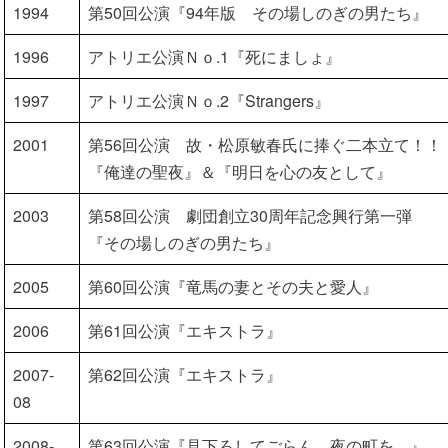
1994
第50回公演『94年版 その場しのぎの男たち』
1996
アトリエ公演Ｎｏ.1『死にましょ』
1997
アトリエ公演Ｎｏ.2『Strangers』
2001
第56回公演 故・松原敏春氏に捧ぐ二本立て！！
『俺達の聖夜』＆『明日を心の友として』
2003
第58回公演 劇団創立30周年記念興行第一弾
『その場しのぎの男たち』
2005
第60回公演『竜馬の妻とその夫と愛人』
2006
第61回公演『エキストラ』
2007-
第62回公演『エキストラ』
08
2008-
第63回公演『見下ろしてごらん、夜の町を。』