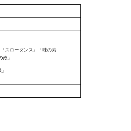
』『スローダンス』『味の素
の政』
派』