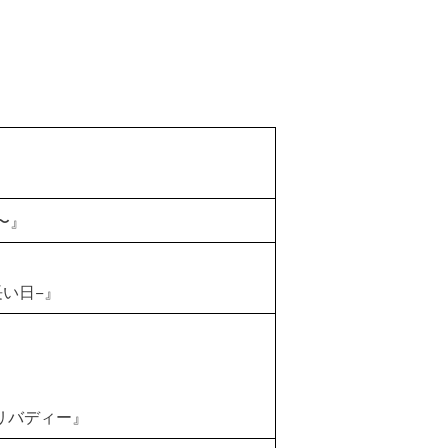
く〜』
い日−』
リバディー』