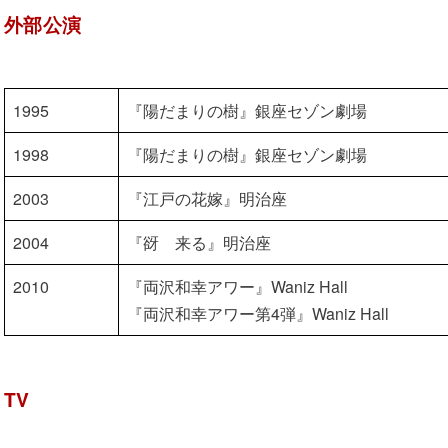
外部公演
1995
『陽だまりの樹』銀座セゾン劇場
1998
『陽だまりの樹』銀座セゾン劇場
2003
『江戸の花嫁』明治座
2004
『谺 来る』明治座
2010
『両沢和幸アワー』Waniz Hall
『両沢和幸アワー第4弾』Waniz Hall
TV