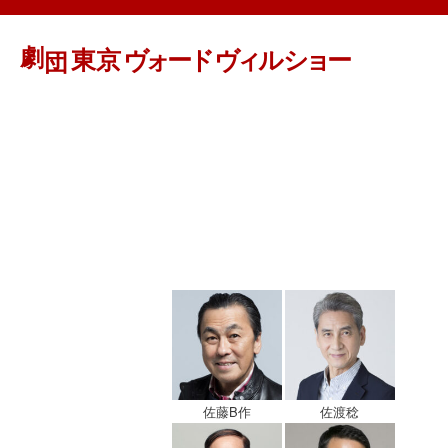
佐藤B作
佐渡稔