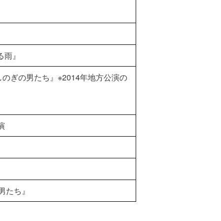
）
る雨』
のぎの男たち』※2014年地方公演の
演
男たち』