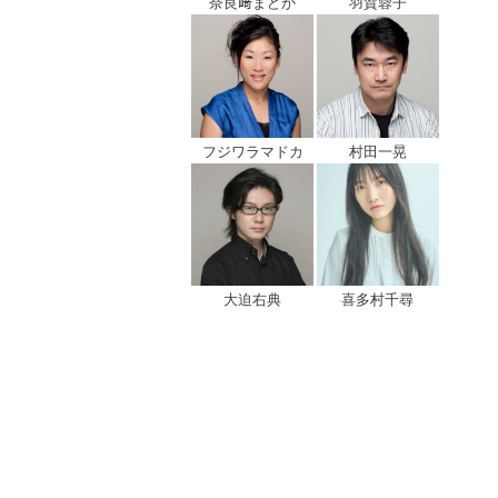
奈良﨑まどか
羽賀蓉子
フジワラマドカ
村田一晃
大迫右典
喜多村千尋