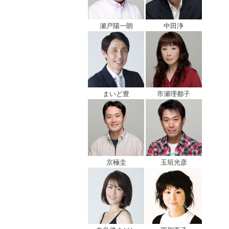
瀬戸陽一朗
中田浄
まいど豊
市瀬理都子
京極圭
玉垣光彦