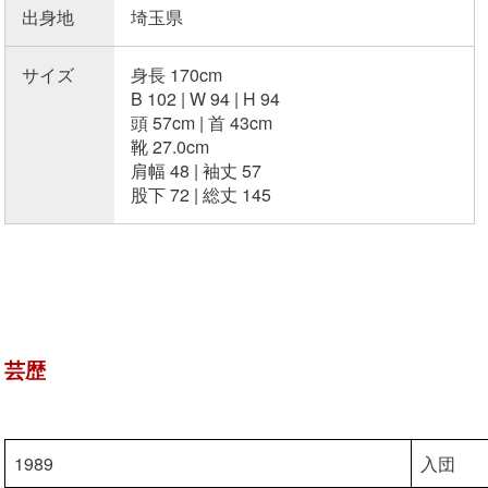
出身地
埼玉県
サイズ
身長 170cm
B 102 | W 94 | H 94
頭 57cm | 首 43cm
靴 27.0cm
肩幅 48 | 袖丈 57
股下 72 | 総丈 145
芸歴
1989
入団