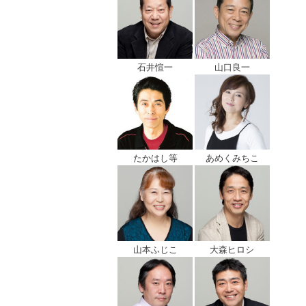
石井愃一
山口良一
たかはし等
あめくみちこ
山本ふじこ
大森ヒロシ