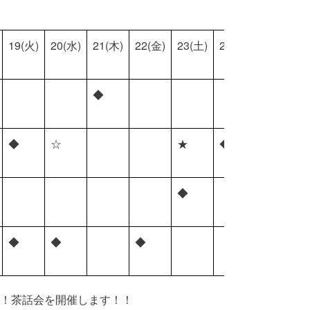
19(火)
20(水)
21(木)
22(金)
23(土)
24(日)
◆
◆
☆
★
◆
◆
◆
◆
◆
る！茶話会を開催します！！