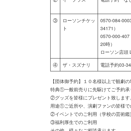
③
ローソンチケッ
0570-084-
ト
34171
0570-000
20時）
ローソン店頭 L
④
ザ・スズナリ
電話予約03-346
【団体御予約】１０名様以上で観劇の
特典①一般前売りに先駆けてご予約承
②グッズを皆様にプレゼント致します
用途①ご近所や、演劇ファンの皆様で
②イベントでのご利用（学校の芸術鑑
③福利厚生でのご利用
その他、様々なご相談承ります。