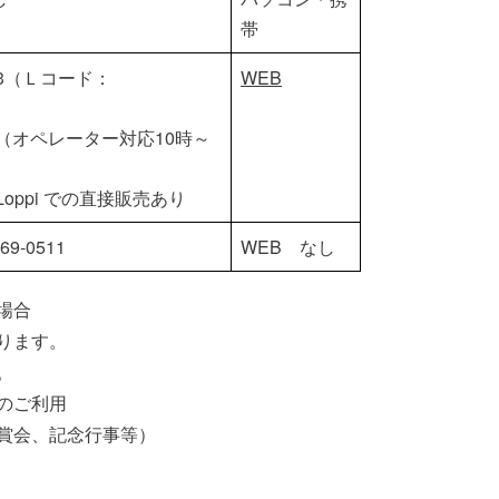
帯
0003（Ｌコード：
WEB
）
-407（オペレーター対応10時～
oppi での直接販売あり
9-0511
WEB なし
場合
ります。
。
のご利用
賞会、記念行事等）