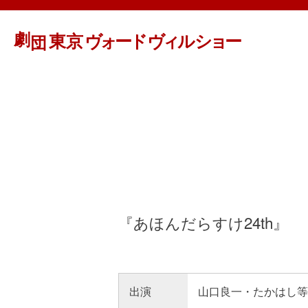
『あほんだらすけ24th』
出演
山口良一・たかはし等