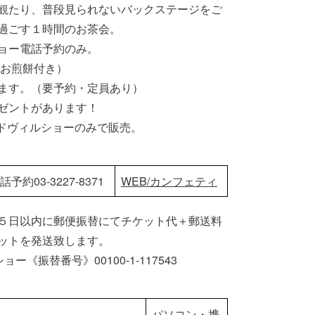
観たり、普段見られないバックステージをご
過ごす１時間のお茶会。
ョー電話予約のみ。
･お煎餅付き）
ます。（要予約・定員あり）
ゼントがあります！
ードヴィルショーのみで販売。
話予約03-3227-8371
WEB/カンフェティ
５日以内に郵便振替にてチケット代＋郵送料
ットを発送致します。
《振替番号》00100-1-117543
し
パソコン・携