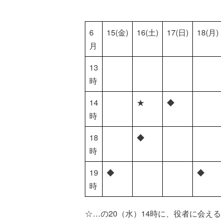
6
15(金)
16(土)
17(日)
18(月)
月
13
時
14
★
◆
時
18
◆
時
19
◆
◆
時
☆…の20（水）14時に、役者に会え