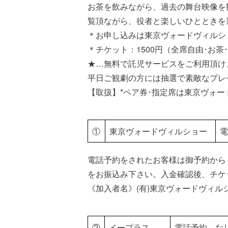
お茶を飲みながら、過去の舞台映像を
覧頂ながら、役者と楽しいひとときを
＊お申し込みは東京ヴォードヴィルシ
＊チケット：1500円（全席自由･お茶
★…無料で託児サービスをご利用頂け
平日ご観劇の方には抽選で素敵なプレ
【取扱】*ペア券･指定席は東京ヴォ
①
東京ヴォードヴィルショー
電
電話予約をされたお客様は御予約から
をお振込み下さい。入金確認後、チケ
《加入者名》(有)東京ヴォードヴィルショー
②
イープラス
電話予約 な