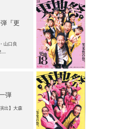
一弾『更
弓・山口良
..
第一弾
・演出】大森