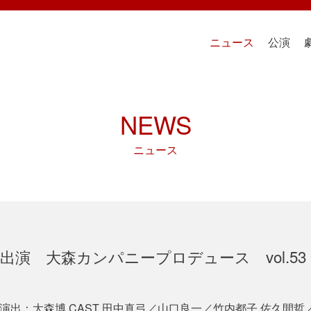
ニュース
公演
NEWS
ニュース
演 大森カンパニープロデュース vol.53 
演出：大森博 CAST 田中真弓／山口良一／竹内都子 佐久間哲