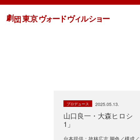
プロデュース
2025.05.13.
山口良一・大森ヒロシ 出
1」
台本提供：故林広志 脚色／構成／