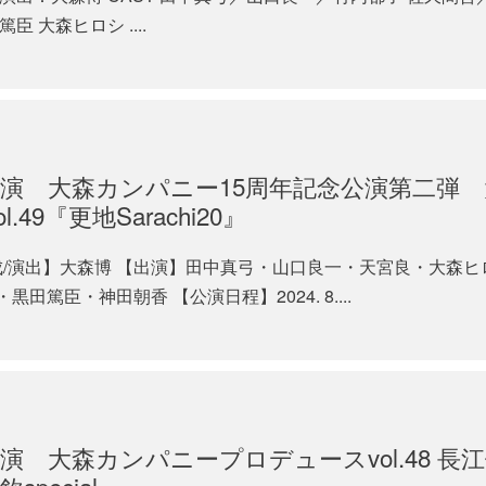
 大森ヒロシ ....
演 大森カンパニー15周年記念公演第二弾
9『更地Sarachi20』
成/演出】大森博 【出演】田中真弓・山口良一・天宮良・大森ヒ
篤臣・神田朝香 【公演日程】2024. 8....
 大森カンパニープロデュースvol.48 長