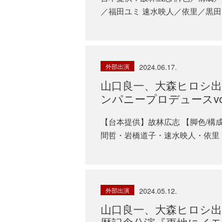
／福田ユミ 速水映人／依里／黒田篤臣
外部出演
2024.06.17.
山口良一、大森ヒロシ出
ンパニープロデュースvol.4
【台本提供】故林広志 【脚色/構
間哲・岩橋道子・速水映人・依里・黒田
外部出演
2024.05.12.
山口良一、大森ヒロシ出演