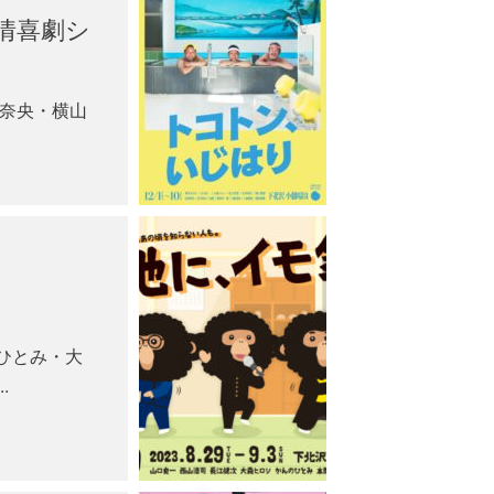
人情喜劇シ
川奈央・横山
ひとみ・大
.