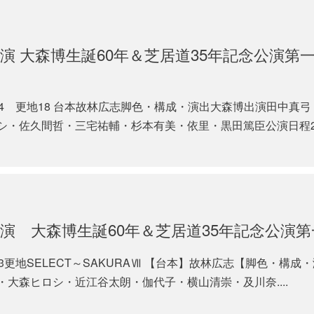
演 大森博生誕60年＆芝居道35年記念公演第
.44 更地18 台本故林広志脚色・構成・演出大森博出演田中真
・佐久間哲・三宅祐輔・杉本有美・依里・黒田篤臣公演日程2..
演 大森博生誕60年＆芝居道35年記念公演
43更地SELECT～SAKURAⅦ 【台本】故林広志【脚色・構成
大森ヒロシ・近江谷太朗・伽代子・横山清崇・及川奈....