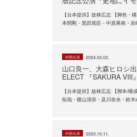
暦記念公演『更地にイモ欽s
【台本提供】故林広志 【脚色・
本間剛・黒田篤臣・中原果南・岩崎ひろ
外部出演
2024.02.02.
山口良一、大森ヒロシ出演 
ELECT 『SAKURA VIII
【台本提供】故林広志 【脚本/構
拓哉・横山清崇・及川奈央・鈴木ゆか
外部出演
2023.10.11.