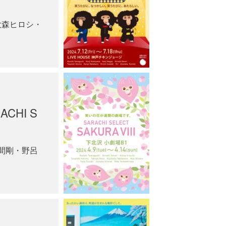
大森ヒロシ・
CHI S
間剛・野呂