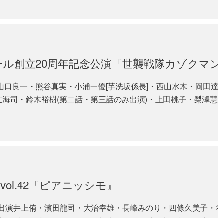
ール創立20周年記念公演『世襲戦隊カゾクマ
出演山口良一・熊谷真実・小浦一優[芋洗坂係長]・西山水木・岡田
海司・鈴木裕樹(第二話・第三話のみ出演)・上田桃子・梨澤慧..
ol.42『ピアニッシモ』
出演井上侑・濱田龍司・大治幸雄・長峰みのり・四條久美子・