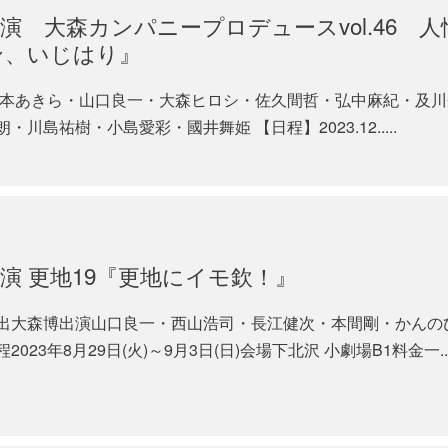
 大森カンパニープロデュースvol.46 
ン、いじはり』
坂本あきら・山口良一・大森ヒロシ・佐久間哲・弘中麻紀・及
島祐樹・小島愛彩・國井舞姫 【日程】2023.12.....
演 更地19『更地にイモ欽！』
出大森博出演山口良一・西山浩司・長江健次・本間剛・かんの
3年8月29日(火)～9月3日(日)会場下北沢 小劇場B1料金一...