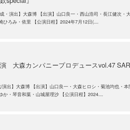
pecial』
構成・演出】大森博 【出演】山口良一・西山浩司・長江健次・
み・依里 【公演日程】2024年7月12日(....
大森カンパニープロデュースvol.47 SARA
』
成/演出】大森博 【出演】山口良一・大森ヒロシ・菊池均也・本
・琴音和葉・山城屋理沙 【公演日程】2024....