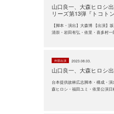
山口良一、大森ヒロシ出演
リーズ第13弾『トコト
【脚本・演出】大森博 【出演】
清崇・岩田有弘・依里・喜多村一朗・川
外部出演
2023.08.03.
山口良一、大森ヒロシ出
台本提供故林広志脚本・構成・演
森ヒロシ・福田ユミ・依里公演日程202