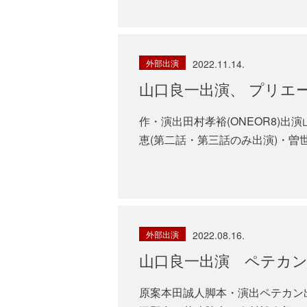
外部出演
2022.11.14.
山口良一出演、 プリエ
作・演出田村孝裕(ONEOR8)
恵(第二話・第三話のみ出演)・曽世
外部出演
2022.08.16.
山口良一出演 ペテカンv
原案本田誠人脚本・演出ペテカン