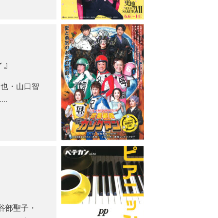
ン』
達也・山口智
..
谷部聖子・