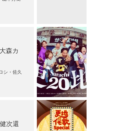
 大森カ
ロシ・佐久
江健次還