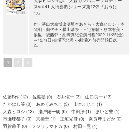
大森ヒロシ出演 大森カンパニープロデュー
スvol.41 人情喜劇シリーズ第12弾『おうけ
つ』
作・演出大森博出演坂本あきら・大森ヒロシ・本
間剛・伽代子・横山清崇・三宅祐輔・杉本有美・
依里・後藤郁・紺崎真紀公演日程2022.11/25(金)
～12/4(日)会場下北沢 小劇場B1前売開始日20
2....
1
2
»
佐藤B作 (12)
佐渡稔 (0)
石井愃一 (3)
山口良一 (13)
たかはし等 (0)
あめくみちこ (3)
山本ふじこ (1)
大森ヒロシ (13)
瀬戸陽一朗 (0)
中田浄 (1)
まいど豊 (1)
市瀬理都子 (0)
京極圭 (1)
玉垣光彦 (0)
奈良﨑まどか (0)
羽賀蓉子 (0)
フジワラマドカ (0)
村田一晃 (1)