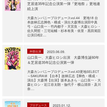
芝居道35年記念公演第一弾『更地祭 』更地連
続上演
大森カンパニープロデュースvol.44 更地18 台
本故林広志脚色・構成・演出大森博出演田中真
弓・山口良一・竹内都子・天宮良・大森ヒロシ・
佐久間哲・三宅祐輔・杉本有美・依里・黒田篤臣
公演日程2....
外部出演
2023.06.09.
山口良一、大森ヒロシ出演 大森博生誕60年
＆芝居道35年記念公演第一弾
大森カンパニープロデュースvol.43更地SELECT
～SAKURAⅦ 【台本】故林広志【脚色・構成・
演出】大森博【出演】坂本あきら・山口良一・大
森ヒロシ・近江谷太朗・伽代子・横山清崇・及川
奈....
プロデュース
2023.01.12.