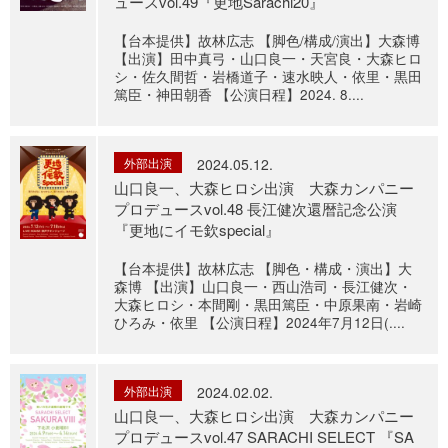
ュースvol.49『更地Sarachi20』
【台本提供】故林広志 【脚色/構成/演出】大森博
【出演】田中真弓・山口良一・天宮良・大森ヒロ
シ・佐久間哲・岩橋道子・速水映人・依里・黒田
篤臣・神田朝香 【公演日程】2024. 8....
外部出演
2024.05.12.
山口良一、大森ヒロシ出演 大森カンパニー
プロデュースvol.48 長江健次還暦記念公演
『更地にイモ欽special』
【台本提供】故林広志 【脚色・構成・演出】大
森博 【出演】山口良一・西山浩司・長江健次・
大森ヒロシ・本間剛・黒田篤臣・中原果南・岩崎
ひろみ・依里 【公演日程】2024年7月12日(....
外部出演
2024.02.02.
山口良一、大森ヒロシ出演 大森カンパニー
プロデュースvol.47 SARACHI SELECT 『SA