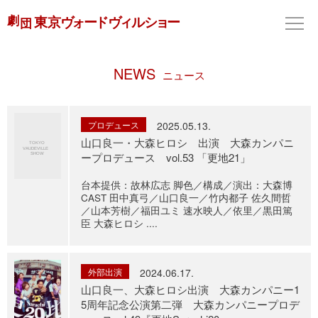
NEWS
ニュース
プロデュース
2025.05.13.
山口良一・大森ヒロシ 出演 大森カンパニ
ープロデュース vol.53 「更地21」
台本提供：故林広志 脚色／構成／演出：大森博
CAST 田中真弓／山口良一／竹内都子 佐久間哲
／山本芳樹／福田ユミ 速水映人／依里／黒田篤
臣 大森ヒロシ ....
外部出演
2024.06.17.
山口良一、大森ヒロシ出演 大森カンパニー1
5周年記念公演第二弾 大森カンパニープロデ