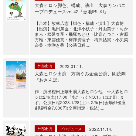
大森ヒロシ脚色、構成、演出 大森カンパニ
ープロデュースvol.42『更地IBUKI』
【台本】故林広志【脚色・構成・演出】大森博
【出演】黒田篤臣・北澤小枝子・丹由美子・ちか
まろ・松延春季・飛塚ちとせ・比嘉たつこ・古原
万稚・東雲優真・梅澤貴理子・梅沢鮎実・小矢菜
奈美・樹咲き香【公演日程....
外部出演
2023.01.11.
大森ヒロシ出演 方南ぐみ企画公演、朗読劇
『おさんぽ』
作・演出樫田正剛出演大森ヒロシ他 ☆大森ヒロ
シは2/4(土)17:00『あたっくNO.1』に出演しま
す。公演日程2023.1/28(土)～2/5(日)会場俳優座
劇場料金7,000円(全席指定・税込)....
外部出演
プロデュース
2022.11.14.