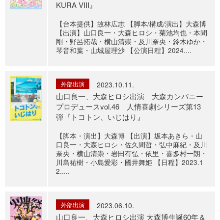
KURA VIII』
【台本提供】故林広志 【脚本/構成/演出】大森博
【出演】山口良一・大森ヒロシ・菊池均也・本間
剛・野呂拓哉・横山清崇・及川奈央・鈴木ゆか・
琴音和葉・山城屋理沙 【公演日程】2024....
外部出演
2023.10.11.
山口良一、大森ヒロシ出演 大森カンパニー
プロデュースvol.46 人情喜劇シリーズ第13
弾『トコトン、いじはり』
【脚本・演出】大森博 【出演】坂本あきら・山
口良一・大森ヒロシ・佐久間哲・弘中麻紀・及川
奈央・横山清崇・岩田有弘・依里・喜多村一朗・
川島祐樹・小島愛彩・國井舞姫 【日程】2023.1
2.....
外部出演
2023.06.10.
山口良一、大森ヒロシ出演 大森博生誕60年＆