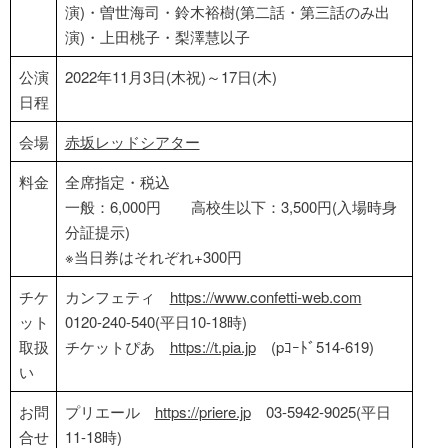
演)・曽世海司・鈴木裕樹(第二話・第三話のみ出
演)・上田桃子・梨澤慧以子
公演
2022年11月3日(木祝)～17日(木)
日程
会場
赤坂レッドシアター
料金
全席指定・税込
一般：6,000円 高校生以下：3,500円(入場時身
分証提示)
※当日券はそれぞれ+300円
チケ
カンフェティ
https://www.confetti-web.com
ット
0120-240-540(平日10-18時)
取扱
チケットぴあ
https://t.pia.jp
(pｺｰﾄﾞ514-619)
い
お問
プリエール
https://priere.jp
03-5942-9025(平日
合せ
11-18時)