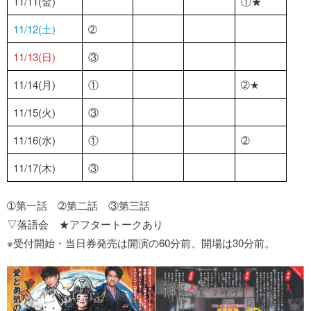
11/11(金)
①★
11/12(土)
➁
11/13(日)
③
11/14(月)
①
➁★
11/15(火)
③
11/16(水)
①
➁
11/17(木)
③
➀第一話 ➁第二話 ③第三話
▽落語会 ★アフタートークあり
※受付開始・当日券発売は開演の60分前、開場は30分前。