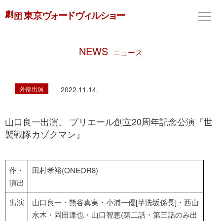
NEWS
ニュース
外部出演
2022.11.14.
山口良一出演、 プリエール創立20周年記念公演『世
襲戦隊カゾクマン』
作・
田村孝裕(ONEOR8)
演出
出演
山口良一・熊谷真実・小浦一優[芋洗坂係長]・西山
水木・岡田達也・山口智恵(第二話・第三話のみ出