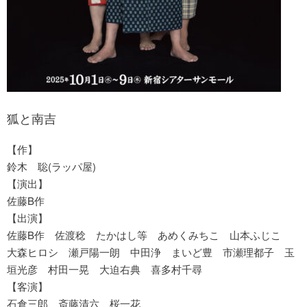
狐と南吉
【作】
鈴木 聡(ラッパ屋)
【演出】
佐藤B作
【出演】
佐藤B作 佐渡稔 たかはし等 あめくみちこ 山本ふじこ
大森ヒロシ 瀬戸陽一朗 中田浄 まいど豊 市瀬理都子 玉
垣光彦 村田一晃 大迫右典 喜多村千尋
【客演】
石倉三郎 斎藤清六 桜一花