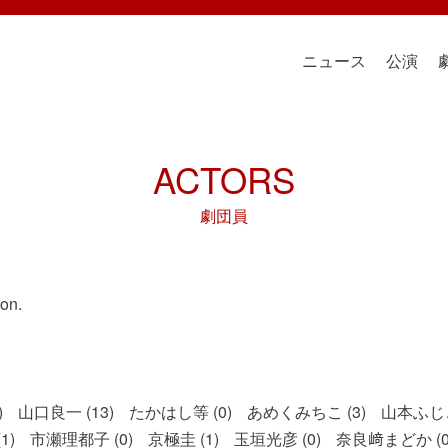
ニュース
公演
ACTORS
劇団員
on.
)
山口良一 (13)
たかはし等 (0)
あめくみちこ (3)
山本ふじこ
1)
市瀬理都子 (0)
京極圭 (1)
玉垣光彦 (0)
奈良﨑まどか (0