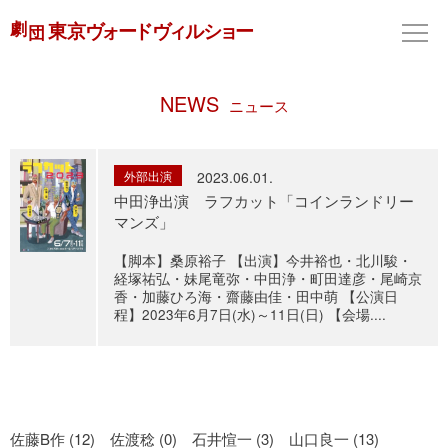
NEWS
ニュース
外部出演
2023.06.01.
中田浄出演 ラフカット「コインランドリー
マンズ」
【脚本】桑原裕子 【出演】今井裕也・北川駿・
経塚祐弘・妹尾竜弥・中田浄・町田達彦・尾崎京
香・加藤ひろ海・齋藤由佳・田中萌 【公演日
程】2023年6月7日(水)～11日(日) 【会場....
佐藤B作 (12)
佐渡稔 (0)
石井愃一 (3)
山口良一 (13)