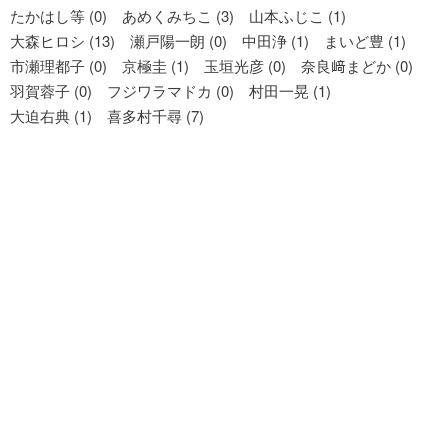
たかはし等 (0)
あめくみちこ (3)
山本ふじこ (1)
大森ヒロシ (13)
瀬戸陽一朗 (0)
中田浄 (1)
まいど豊 (1)
市瀬理都子 (0)
京極圭 (1)
玉垣光彦 (0)
奈良﨑まどか (0)
羽賀蓉子 (0)
フジワラマドカ (0)
村田一晃 (1)
大迫右典 (1)
喜多村千尋 (7)