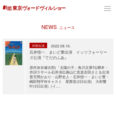
NEWS
ニュース
外部出演
2022.08.16.
石井愃一、まいど豊出演 イッツフォーリー
ズ公演『てだのふあ』
原作灰谷健次郎(「太陽の子」角川文庫刊)脚本・
作詞ラサール石井演出鵜山仁音楽吉田さとる出演
普天間かおり・山野史人・石井愃一・まいど豊・
嶋田翔平Wキャスト 星茜音(2日出演) 大村響
叶(3日出演)［イ....