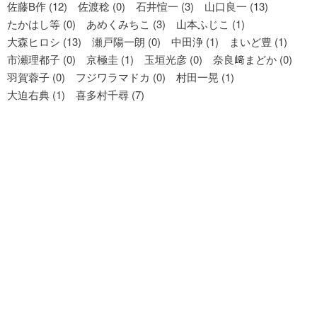
佐藤B作 (12)
佐渡稔 (0)
石井愃一 (3)
山口良一 (13)
たかはし等 (0)
あめくみちこ (3)
山本ふじこ (1)
大森ヒロシ (13)
瀬戸陽一朗 (0)
中田浄 (1)
まいど豊 (1)
市瀬理都子 (0)
京極圭 (1)
玉垣光彦 (0)
奈良﨑まどか (0)
羽賀蓉子 (0)
フジワラマドカ (0)
村田一晃 (1)
大迫右典 (1)
喜多村千尋 (7)