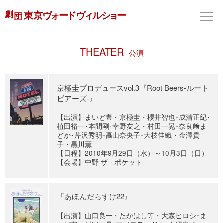
THEATER
公演
京極圭プロデュースvol.3『Root Beers-ルート
ビアーズ-』
【出演】まいど豊・京極圭・櫻井智也･成清正紀･
植田裕一･本間剛･幸野友之・村田一晃･奈良﨑ま
どか･芹沢秀明･高山奈央子･大枝佳織・金澤貴
子・黒川薫
【日程】2010年9月29日（水）～10月3日（日）
【会場】中野 ザ・ポケット
『あほんだらすけ22』
【出演】山口良一・たかはし等・大森ヒロシ･ま