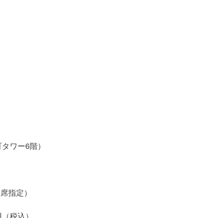
伎町タワー6階）
・全席指定）
0円（税込）