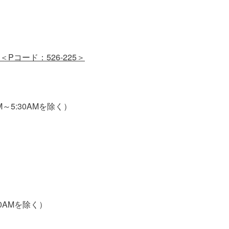
席選択可］＜Pコード：526-225＞
～5:30AMを除く）
00AMを除く）