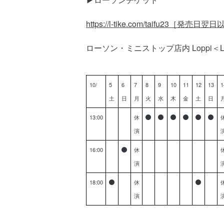
https://l-tike.com/taifu23［
ローソン・ミニストップ店内 Loppi＜L
10/
5
6
7
8
9
10
11
12
13
1
土
日
月
火
水
木
金
土
日
13:00
休
演
16:00
休
演
18:00
休
演