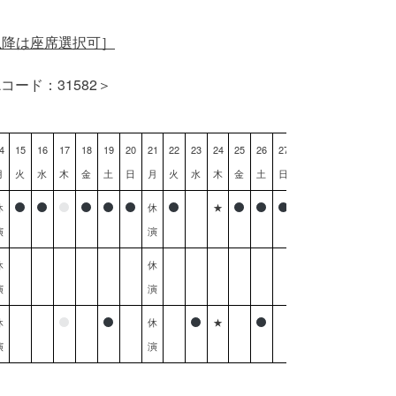
発売日翌日以降は座席選択可］
コード：31582＞
4
15
16
17
18
19
20
21
22
23
24
25
26
27
月
火
水
木
金
土
日
月
火
水
木
金
土
日
休
休
★
演
演
休
休
演
演
休
休
★
演
演