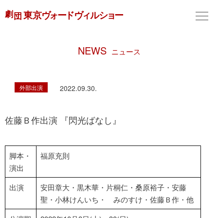
NEWS
ニュース
外部出演
2022.09.30.
佐藤Ｂ作出演 『閃光ばなし』
脚本・
福原充則
演出
出演
安田章大・黒木華・片桐仁・桑原裕子・安藤
聖・小林けんいち・ みのすけ・佐藤Ｂ作・他