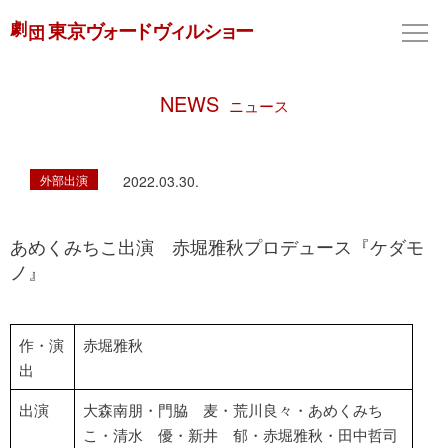
NEWS
ニュース
外部出演
2022.03.30.
あめくみちこ出演 赤堀雅秋プロデュース『ケダモ
ノ』
作・演
赤堀雅秋
出
出演
大森南朋・門脇 麦・荒川良々・あめくみち
こ・清水 優・新井 郁・赤堀雅秋・田中哲司