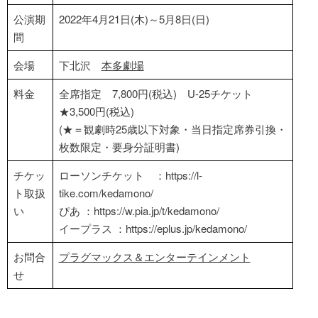
公演期
2022年4月21日(木)～5月8日(日)
間
会場
下北沢
本多劇場
料金
全席指定 7,800円(税込) U-25チケット
★3,500円(税込)
(★＝観劇時25歳以下対象・当日指定席券引換・
枚数限定・要身分証明書)
チケッ
ローソンチケット ：https://l-
ト取扱
tike.com/kedamono/
い
ぴあ ：https://w.pia.jp/t/kedamono/
イープラス ：https://eplus.jp/kedamono/
お問合
プラグマックス＆エンターテインメント
せ