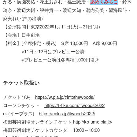
かる・廣瀬友祐・花王おさむ・福士誠治・
あめくみちこ
・鈴木
玲奈・渡辺大輔・福井貴一・渡辺大知・瀧内公美・望海風斗・
麻実れい(声の出演)
【公演期間】東京2022年1月11日(火)～31日(月)
【会場】
日生劇場
【料金】(全席指定・税込) S席 13,500円 A席 9,000円
※11日～12日はプレビュー公演
※プレビュー公演は各席種1,000円引き
チケット取扱い
チケットぴあ
https://w.pia.jp/t/intothewoods/
ローソンチケット
https://L-tike.com/itwoods2022
e+(イープラス)
https://eplus.jp/itwoods2022/
梅田芸術劇場オンラインチケット
http://ko-ume.pia.jp/
梅田芸術劇場チケットカウンター 10:00～18:00