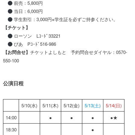
前売：5,800円
当日：6,000円
学生割引：3,000円※学生証を必ずご持参ください。
【チケット】
ローソン Lｺｰﾄﾞ33221
ぴあ Pｺｰﾄﾞ516-986
【お問合せ】
チケットよしもと 予約問合せダイヤル：0570-
550-100
公演日程
5/10(水)
5/11(木)
5/12(金)
5/13(土)
5/14(日)
14:00
●
●
●
●★
18:30
●