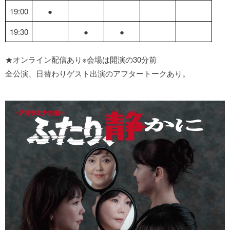
19:00
●
19:30
●
●
★オンライン配信あり※会場は開演の30分前
全公演、日替わりゲスト出演のアフタートークあり。