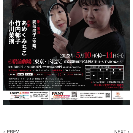
<
PREV
NEXT
>